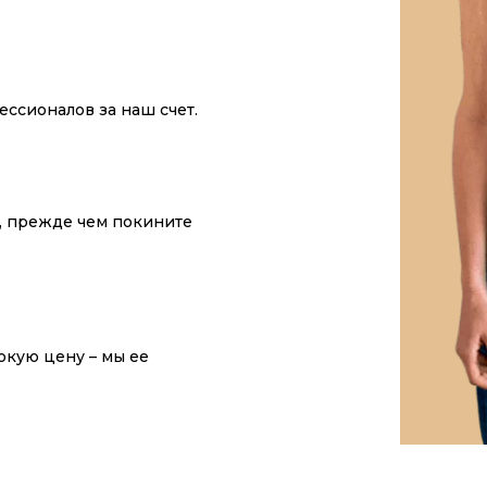
ссионалов за наш счет.
у, прежде чем покините
окую цену – мы ее