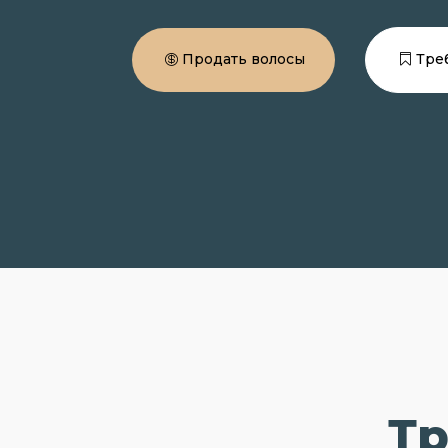
Продать волосы
Тре
Тр