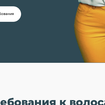
бования
ебования к воло