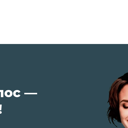
лос —
!