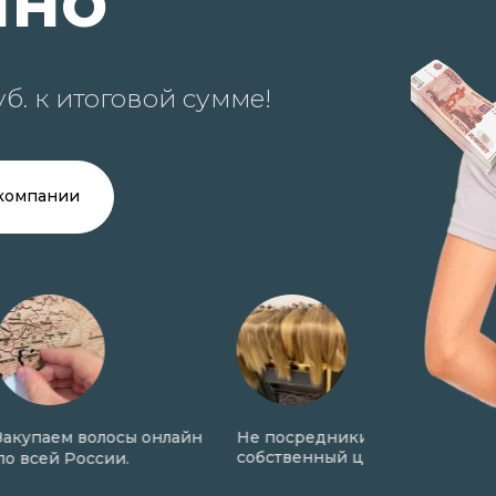
ино
б. к итоговой сумме!
компании
лосы онлайн
Не посредники. Имеем
Онлайн оценк
собственный цех.
сии.
фото в день 