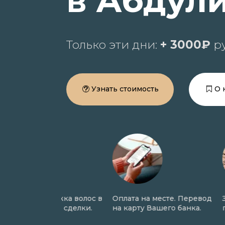
в Абдул
Только эти дни:
+ 3000₽
ру
Узнать стоимость
О 
трижка волос в
Оплата на месте. Перевод
Закупаем во
ходе сделки.
на карту Вашего банка.
по всей Рос