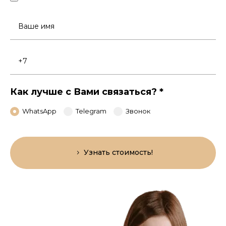
Ваше
имя
Номер
телефона
Как лучше с Вами связаться?
*
WhatsApp
Telegram
Звонок
Узнать стоимость!