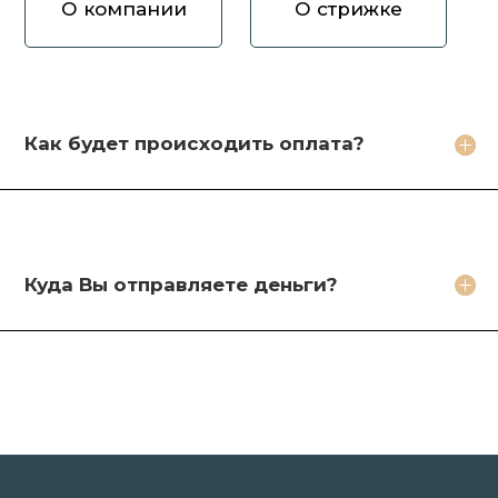
О компании
О стрижке
Как вы оцениваете волосы?
Зачем продавать волосы Вам?
Кто будет стричь мои волосы?
Как будет происходить оплата?
Какое фото необходимо сделать?
Какие бонусы я получу?
Куда Вы отправляете деньги?