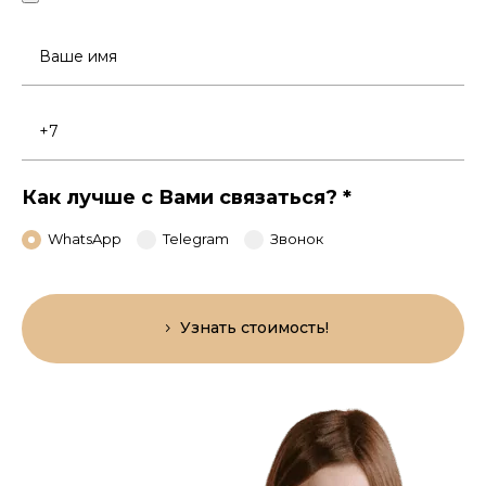
Ваше
имя
Номер
телефона
Как лучше с Вами связаться?
*
WhatsApp
Telegram
Звонок
Узнать стоимость!