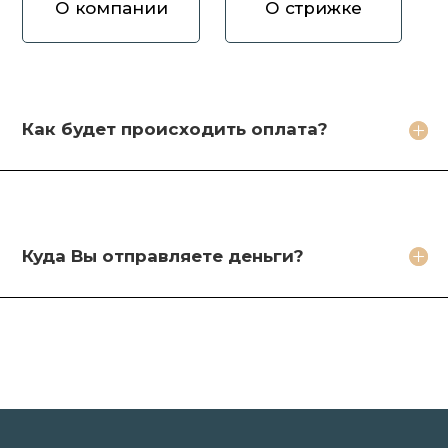
О компании
О стрижке
Как вы оцениваете волосы?
Зачем продавать волосы Вам?
Кто будет стричь мои волосы?
Как будет происходить оплата?
Какое фото необходимо сделать?
Какие бонусы я получу?
Куда Вы отправляете деньги?