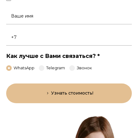
Ваше
имя
Номер
телефона
Как лучше с Вами связаться?
*
WhatsApp
Telegram
Звонок
Узнать стоимость!