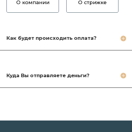
О компании
О стрижке
Как вы оцениваете волосы?
Зачем продавать волосы Вам?
Кто будет стричь мои волосы?
Как будет происходить оплата?
Какое фото необходимо сделать?
Какие бонусы я получу?
Куда Вы отправляете деньги?