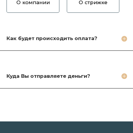
О компании
О стрижке
Как вы оцениваете волосы?
Зачем продавать волосы Вам?
Кто будет стричь мои волосы?
Как будет происходить оплата?
Какое фото необходимо сделать?
Какие бонусы я получу?
Куда Вы отправляете деньги?