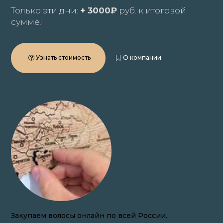
Только эти дни:
+ 3000₽
руб. к итоговой
сумме!
Узнать стоимость
О компании
Закупаем волосы онлайн по всей России.
Не