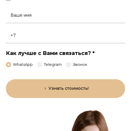
Ваше
имя
Номер
телефона
Как лучше с Вами связаться?
*
WhatsApp
Telegram
Звонок
Узнать стоимость!