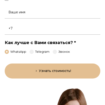
Ваше
имя
Номер
телефона
Как лучше с Вами связаться?
*
WhatsApp
Telegram
Звонок
Узнать стоимость!