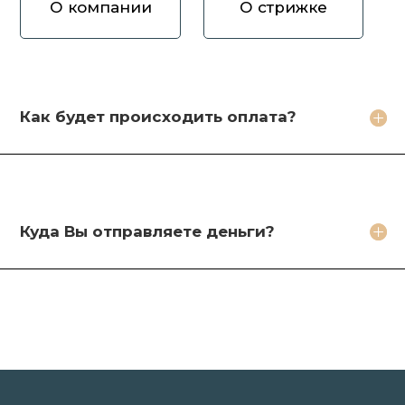
О компании
О стрижке
Как вы оцениваете волосы?
Зачем продавать волосы Вам?
Кто будет стричь мои волосы?
Как будет происходить оплата?
Какое фото необходимо сделать?
Какие бонусы я получу?
Куда Вы отправляете деньги?