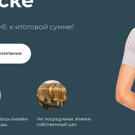
ске
б. к итоговой сумме!
компании
е посредники. Имеем
Онлайн оценка волос по
Ст
обственный цех.
фото в день обращения.
по