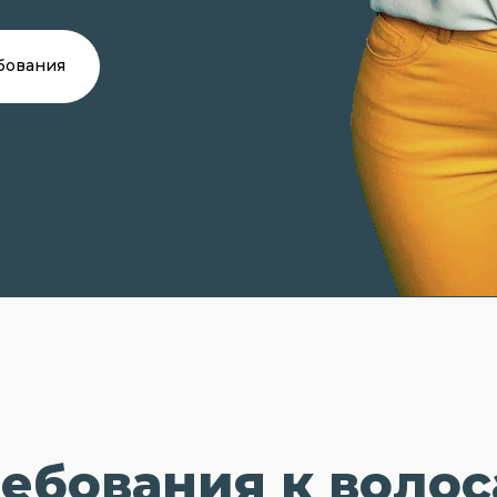
бования
ебования к воло