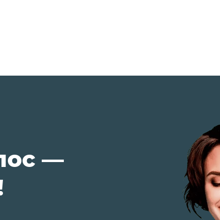
лос —
!