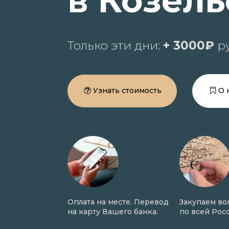
в Козель
Только эти дни:
+ 3000₽
ру
Узнать стоимость
О 
Оплата на месте. Перевод
Закупаем волосы онлайн
Н
с
на карту Вашего банка.
по всей России.