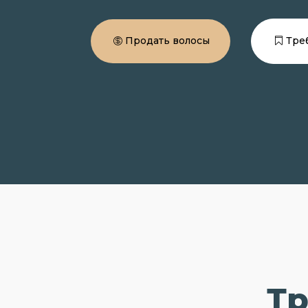
Продать волосы
Тре
Тр