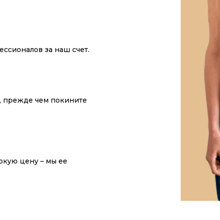
ссионалов за наш счет.
у, прежде чем покините
окую цену – мы ее