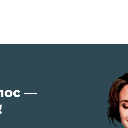
лос —
!