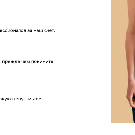
ссионалов за наш счет.
у, прежде чем покините
окую цену – мы ее