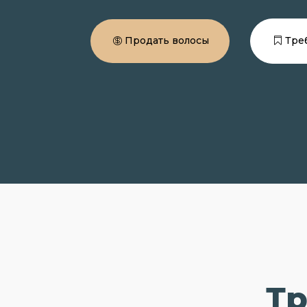
Продать волосы
Тре
Тр