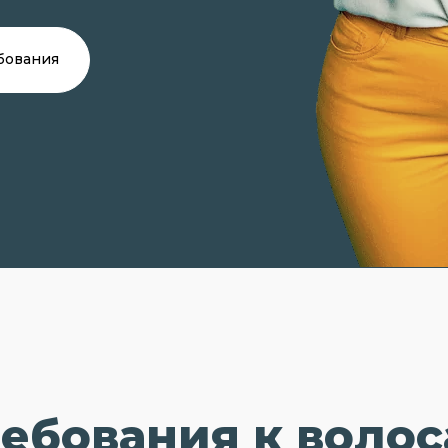
бования
ебования к воло