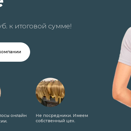
е
б. к итоговой сумме!
компании
онлайн
Не посредники. Имеем
Онлайн оценка вол
собственный цех.
фото в день обращ