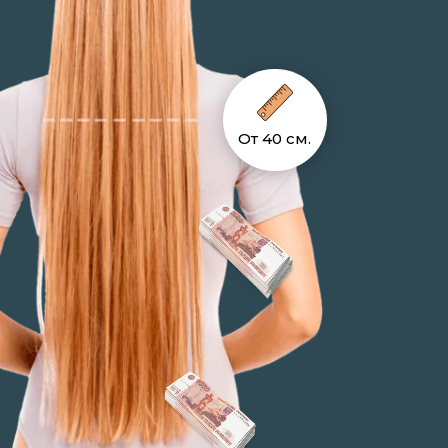
От 40 см.
ос по
Стильная стрижка волос в
Оплата на месте. Пе
ения.
подарок в ходе сделки.
на карту Вашего бан