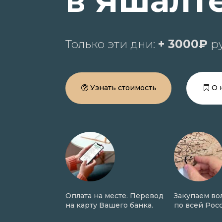
в Яшалт
Только эти дни:
+ 3000₽
ру
Узнать стоимость
О 
а волос в
Оплата на месте. Перевод
Закупаем волосы 
делки.
на карту Вашего банка.
по всей России.