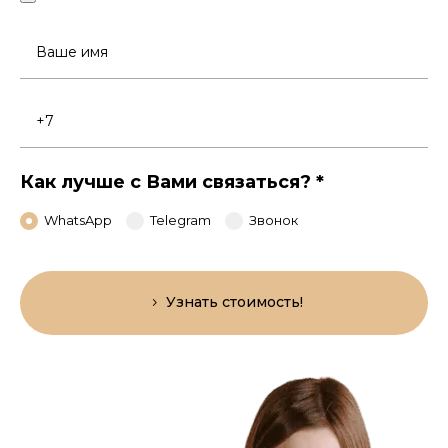
Ваше
имя
Номер
телефона
Как лучше с Вами связаться?
*
WhatsApp
Telegram
Звонок
Узнать стоимость!