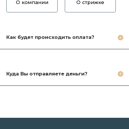
О компании
О стрижке
Как вы оцениваете волосы?
Зачем продавать волосы Вам?
Кто будет стричь мои волосы?
Как будет происходить оплата?
Какое фото необходимо сделать?
Какие бонусы я получу?
Куда Вы отправляете деньги?