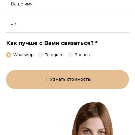
Ваше
имя
Номер
телефона
Как лучше с Вами связаться?
*
WhatsApp
Telegram
Звонок
Узнать стоимость!