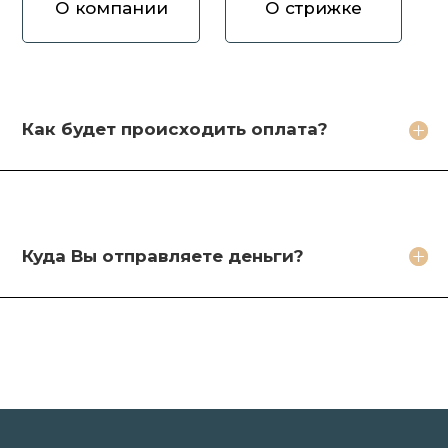
О компании
О стрижке
Как вы оцениваете волосы?
Зачем продавать волосы Вам?
Кто будет стричь мои волосы?
Как будет происходить оплата?
Какое фото необходимо сделать?
Какие бонусы я получу?
Куда Вы отправляете деньги?