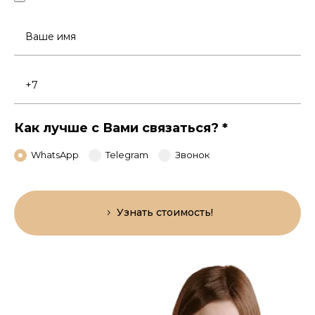
Ваше
имя
Номер
телефона
Как лучше с Вами связаться?
*
WhatsApp
Telegram
Звонок
Узнать стоимость!