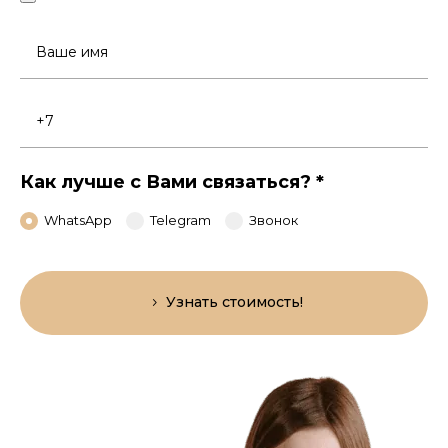
Ваше
имя
Номер
телефона
Как лучше с Вами связаться?
*
WhatsApp
Telegram
Звонок
Узнать стоимость!