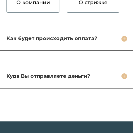
О компании
О стрижке
Как вы оцениваете волосы?
Зачем продавать волосы Вам?
Кто будет стричь мои волосы?
Как будет происходить оплата?
Какое фото необходимо сделать?
Какие бонусы я получу?
Куда Вы отправляете деньги?