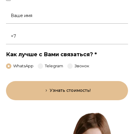
Ваше
имя
Номер
телефона
Как лучше с Вами связаться?
*
WhatsApp
Telegram
Звонок
Узнать стоимость!