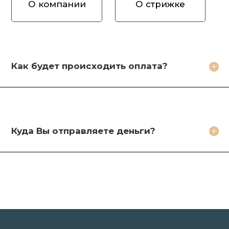
О компании
О стрижке
Как вы оцениваете волосы?
Зачем продавать волосы Вам?
Кто будет стричь мои волосы?
Как будет происходить оплата?
Какое фото необходимо сделать?
Какие бонусы я получу?
Куда Вы отправляете деньги?