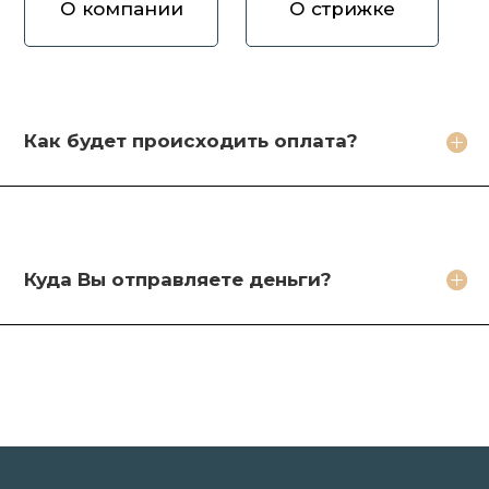
О компании
О стрижке
Как вы оцениваете волосы?
Зачем продавать волосы Вам?
Кто будет стричь мои волосы?
Как будет происходить оплата?
Какое фото необходимо сделать?
Какие бонусы я получу?
Куда Вы отправляете деньги?