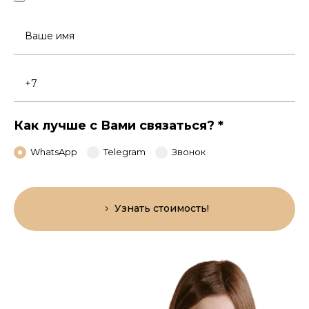
Ваше
имя
Номер
телефона
Как лучше с Вами связаться?
*
WhatsApp
Telegram
Звонок
Узнать стоимость!