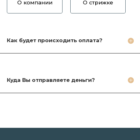
О компании
О стрижке
Как вы оцениваете волосы?
Зачем продавать волосы Вам?
Кто будет стричь мои волосы?
Как будет происходить оплата?
Какое фото необходимо сделать?
Какие бонусы я получу?
Куда Вы отправляете деньги?