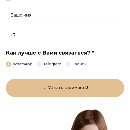
Ваше
имя
Номер
телефона
Как лучше с Вами связаться?
*
WhatsApp
Telegram
Звонок
Узнать стоимость!