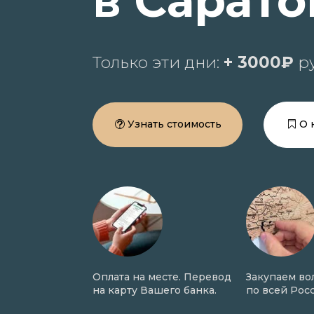
в Сарато
Только эти дни:
+ 3000₽
ру
Узнать стоимость
О 
рижка волос в
Оплата на месте. Перевод
Закупаем вол
оде сделки.
на карту Вашего банка.
по всей Росс