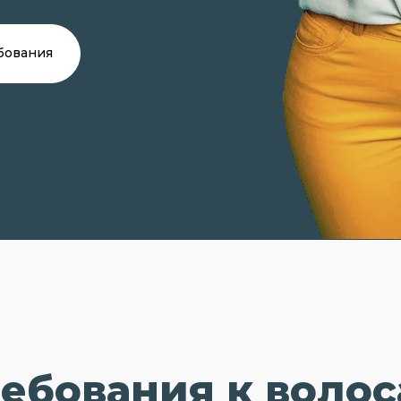
бования
ебования к воло