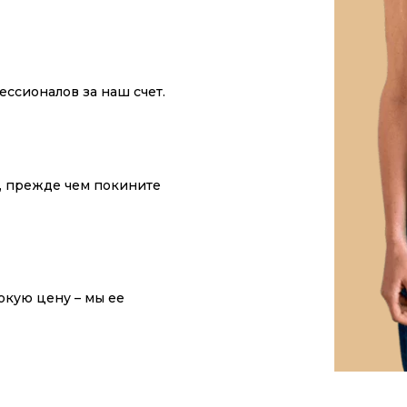
ссионалов за наш счет.
у, прежде чем покините
окую цену – мы ее