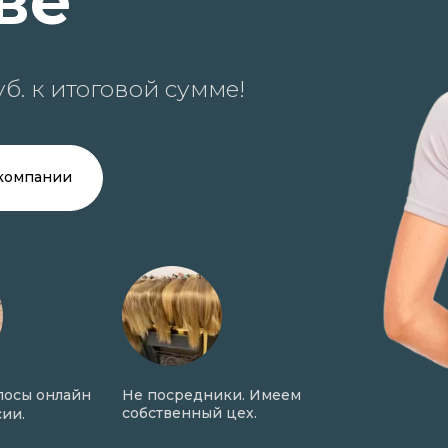
ве
б. к итоговой сумме!
компании
осы онлайн
Не посредники. Имеем
Онлайн оценка
собственный цех.
ии.
фото в день о