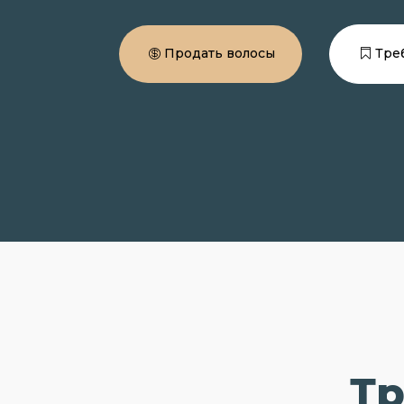
Продать волосы
Тре
Тр