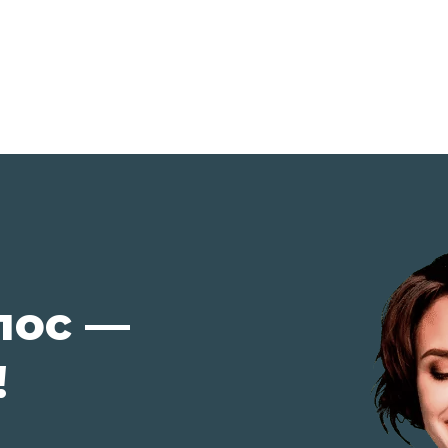
лос —
!