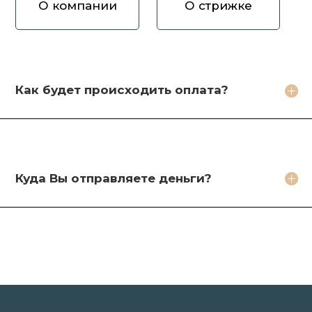
О компании
О стрижке
Как вы оцениваете волосы?
Зачем продавать волосы Вам?
Кто будет стричь мои волосы?
Как будет происходить оплата?
Какое фото необходимо сделать?
Какие бонусы я получу?
Куда Вы отправляете деньги?