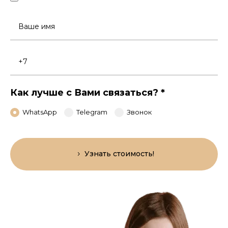
Ваше
имя
Номер
телефона
Как лучше с Вами связаться?
*
WhatsApp
Telegram
Звонок
Узнать стоимость!