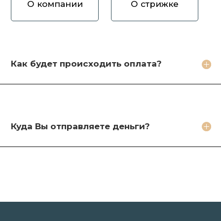
О компании
О стрижке
Как вы оцениваете волосы?
Зачем продавать волосы Вам?
Кто будет стричь мои волосы?
Как будет происходить оплата?
Какое фото необходимо сделать?
Какие бонусы я получу?
Куда Вы отправляете деньги?