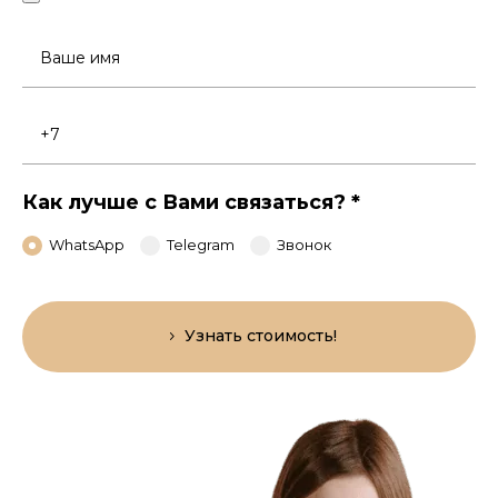
Ваше
имя
Номер
телефона
Как лучше с Вами связаться?
*
WhatsApp
Telegram
Звонок
Узнать стоимость!