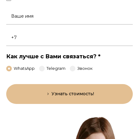
Ваше
имя
Номер
телефона
Как лучше с Вами связаться?
*
WhatsApp
Telegram
Звонок
Узнать стоимость!