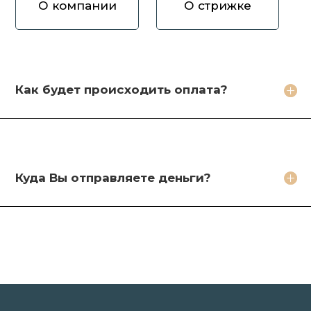
О компании
О стрижке
Как вы оцениваете волосы?
Зачем продавать волосы Вам?
Кто будет стричь мои волосы?
Как будет происходить оплата?
Какое фото необходимо сделать?
Какие бонусы я получу?
Куда Вы отправляете деньги?