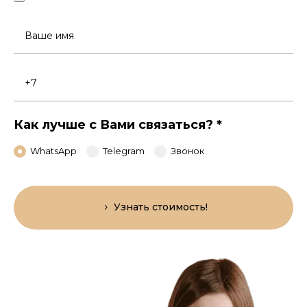
Ваше
имя
Номер
телефона
Как лучше с Вами связаться?
*
WhatsApp
Telegram
Звонок
Узнать стоимость!