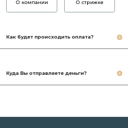
О компании
О стрижке
Как вы оцениваете волосы?
Зачем продавать волосы Вам?
Кто будет стричь мои волосы?
Как будет происходить оплата?
Какое фото необходимо сделать?
Какие бонусы я получу?
Куда Вы отправляете деньги?