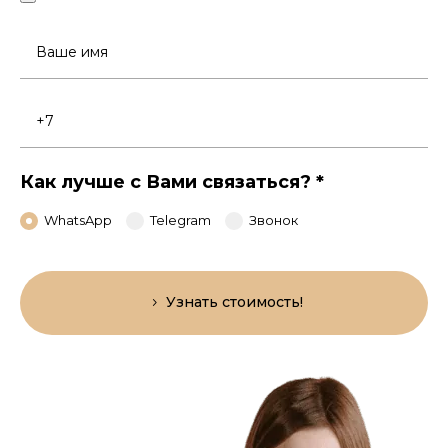
Ваше
имя
Номер
телефона
Как лучше с Вами связаться?
*
WhatsApp
Telegram
Звонок
Узнать стоимость!