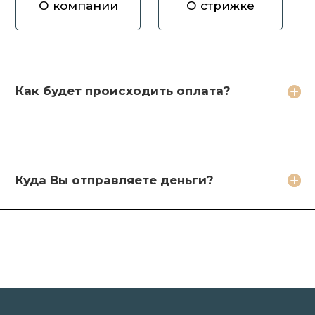
О компании
О стрижке
Как вы оцениваете волосы?
Зачем продавать волосы Вам?
Кто будет стричь мои волосы?
Как будет происходить оплата?
Какое фото необходимо сделать?
Какие бонусы я получу?
Куда Вы отправляете деньги?