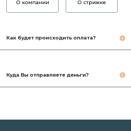
О компании
О стрижке
Как вы оцениваете волосы?
Зачем продавать волосы Вам?
Кто будет стричь мои волосы?
Как будет происходить оплата?
Какое фото необходимо сделать?
Какие бонусы я получу?
Куда Вы отправляете деньги?