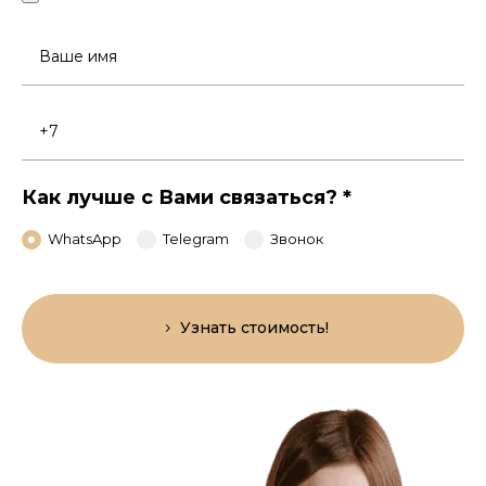
Ваше
имя
Номер
телефона
Как лучше с Вами связаться?
*
WhatsApp
Telegram
Звонок
Узнать стоимость!