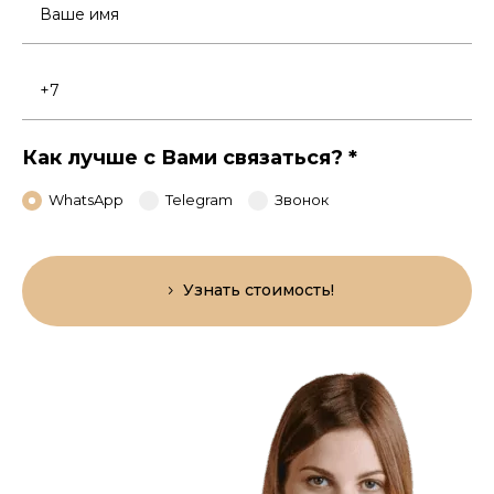
Ваше
имя
Номер
телефона
Как лучше с Вами связаться?
*
WhatsApp
Telegram
Звонок
Узнать стоимость!