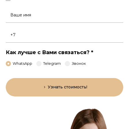
Ваше
имя
Номер
телефона
Как лучше с Вами связаться?
*
WhatsApp
Telegram
Звонок
Узнать стоимость!