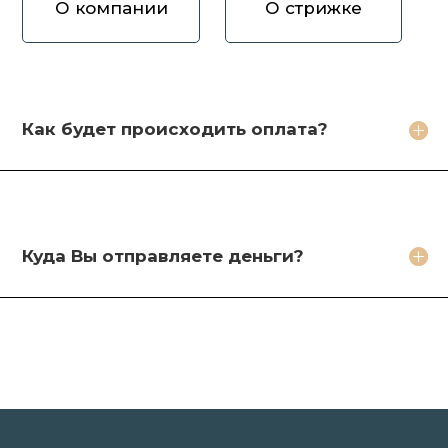
О компании
О стрижке
Как вы оцениваете волосы?
Зачем продавать волосы Вам?
Кто будет стричь мои волосы?
Как будет происходить оплата?
Какое фото необходимо сделать?
Какие бонусы я получу?
Куда Вы отправляете деньги?