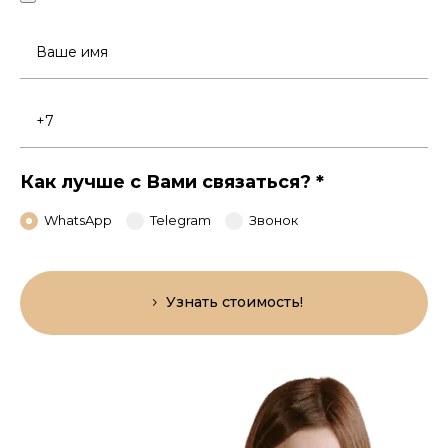
Ваше
имя
Номер
телефона
Как лучше с Вами связаться?
*
WhatsApp
Telegram
Звонок
Узнать стоимость!