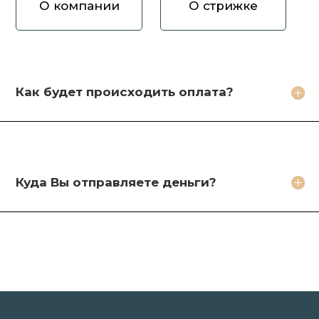
О компании
О стрижке
Как вы оцениваете волосы?
Зачем продавать волосы Вам?
Кто будет стричь мои волосы?
Как будет происходить оплата?
Какое фото необходимо сделать?
Какие бонусы я получу?
Куда Вы отправляете деньги?