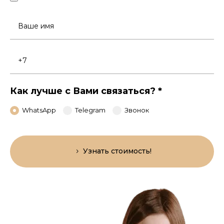
Ваше
имя
Номер
телефона
Как лучше с Вами связаться?
*
WhatsApp
Telegram
Звонок
Узнать стоимость!