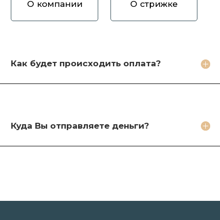
О компании
О стрижке
Как вы оцениваете волосы?
Зачем продавать волосы Вам?
Кто будет стричь мои волосы?
Как будет происходить оплата?
Какое фото необходимо сделать?
Какие бонусы я получу?
Куда Вы отправляете деньги?