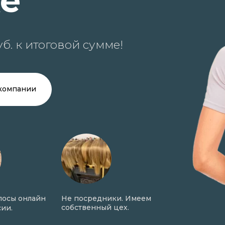
ке
б. к итоговой сумме!
компании
лосы онлайн
Не посредники. Имеем
Онлайн оценк
собственный цех.
ии.
фото в день 