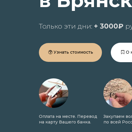
в Брянс
Только эти дни:
+ 3000₽
ру
Узнать стоимость
О 
трижка волос в
Оплата на месте. Перевод
Закупаем во
ходе сделки.
на карту Вашего банка.
по всей Росс