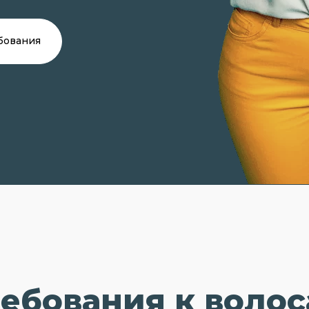
бования
ебования к воло