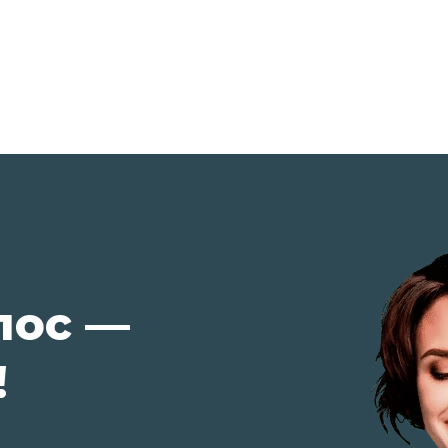
лос —
!