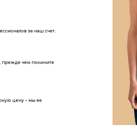
ссионалов за наш счет.
у, прежде чем покините
окую цену – мы ее