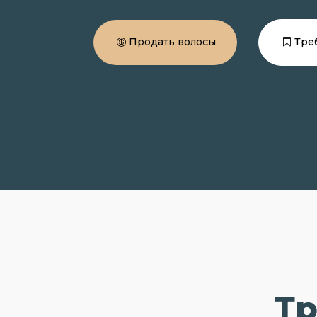
Продать волосы
Тре
Тр