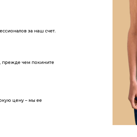
ссионалов за наш счет.
у, прежде чем покините
окую цену – мы ее