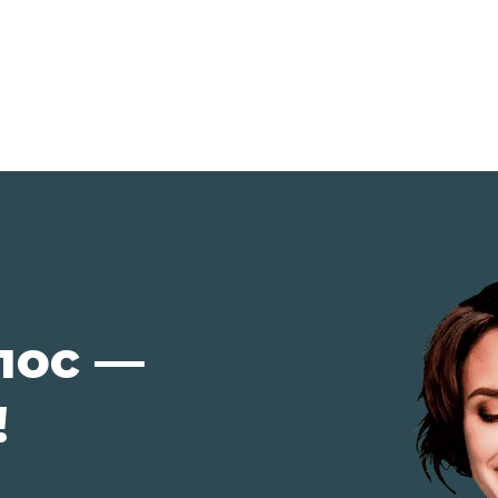
лос —
!