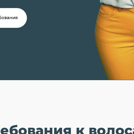
бования
ебования к воло