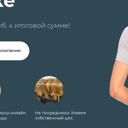
ке
б. к итоговой сумме!
компании
лосы онлайн
Не посредники. Имеем
Онлайн оценк
собственный цех.
сии.
фото в день 