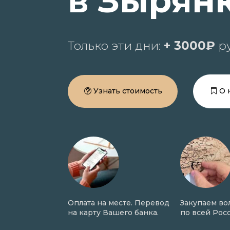
в Зырян
Только эти дни:
+ 3000₽
ру
Узнать стоимость
О 
трижка волос в
Оплата на месте. Перевод
Закупаем во
ходе сделки.
на карту Вашего банка.
по всей Рос