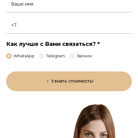
Ваше
имя
Номер
телефона
Как лучше с Вами связаться?
*
WhatsApp
Telegram
Звонок
Узнать стоимость!