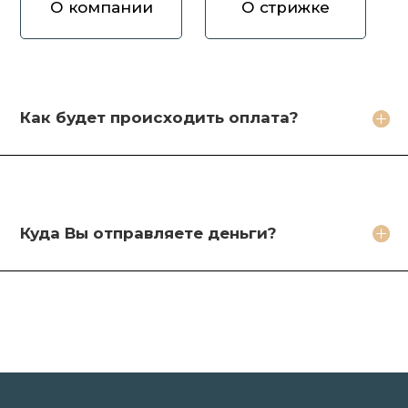
О компании
О стрижке
Как вы оцениваете волосы?
Зачем продавать волосы Вам?
Кто будет стричь мои волосы?
Как будет происходить оплата?
Какое фото необходимо сделать?
Какие бонусы я получу?
Куда Вы отправляете деньги?