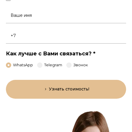
Ваше
имя
Номер
телефона
Как лучше с Вами связаться?
*
WhatsApp
Telegram
Звонок
Узнать стоимость!