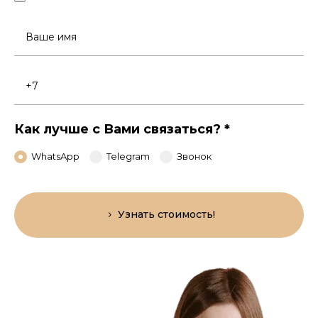
Ваше
имя
Номер
телефона
Как лучше с Вами связаться?
*
WhatsApp
Telegram
Звонок
Узнать стоимость!