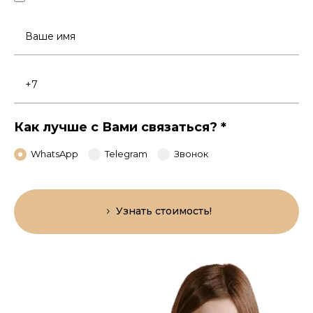
Ваше
имя
Номер
телефона
Как лучше с Вами связаться?
*
WhatsApp
Telegram
Звонок
Узнать стоимость!