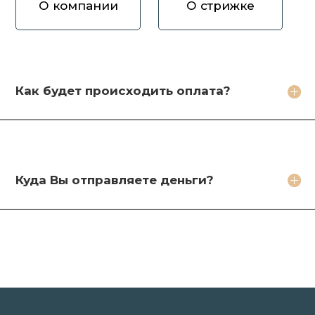
О компании
О стрижке
Как вы оцениваете волосы?
Зачем продавать волосы Вам?
Кто будет стричь мои волосы?
Как будет происходить оплата?
Какое фото необходимо сделать?
Какие бонусы я получу?
Куда Вы отправляете деньги?