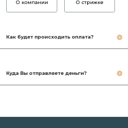
О компании
О стрижке
Как вы оцениваете волосы?
Зачем продавать волосы Вам?
Кто будет стричь мои волосы?
Как будет происходить оплата?
Какое фото необходимо сделать?
Какие бонусы я получу?
Куда Вы отправляете деньги?