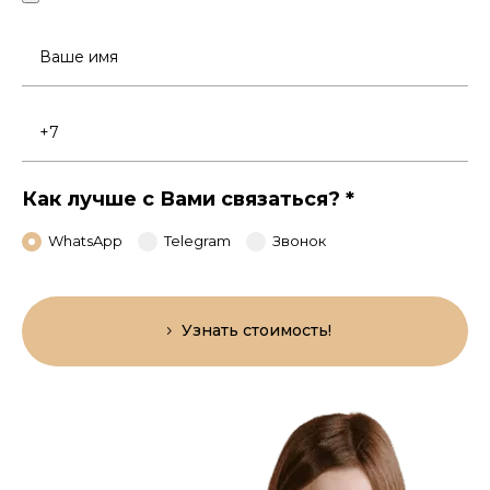
Ваше
имя
Номер
телефона
Как лучше с Вами связаться?
*
WhatsApp
Telegram
Звонок
Узнать стоимость!