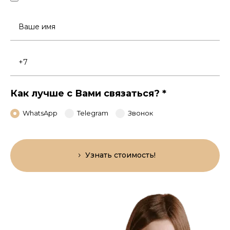
Ваше
имя
Номер
телефона
Как лучше с Вами связаться?
*
WhatsApp
Telegram
Звонок
Узнать стоимость!