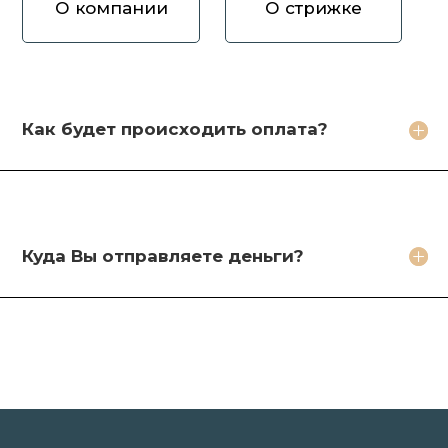
О компании
О стрижке
Как вы оцениваете волосы?
Зачем продавать волосы Вам?
Кто будет стричь мои волосы?
Как будет происходить оплата?
Какое фото необходимо сделать?
Какие бонусы я получу?
Куда Вы отправляете деньги?