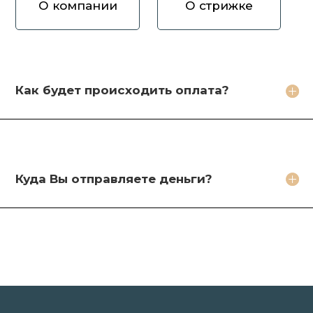
О компании
О стрижке
Как вы оцениваете волосы?
Зачем продавать волосы Вам?
Кто будет стричь мои волосы?
Как будет происходить оплата?
Какое фото необходимо сделать?
Какие бонусы я получу?
Куда Вы отправляете деньги?