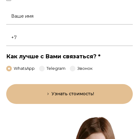
Ваше
имя
Номер
телефона
Как лучше с Вами связаться?
*
WhatsApp
Telegram
Звонок
Узнать стоимость!