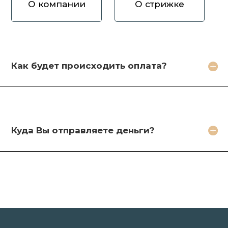
О компании
О стрижке
Как вы оцениваете волосы?
Зачем продавать волосы Вам?
Кто будет стричь мои волосы?
Как будет происходить оплата?
Какое фото необходимо сделать?
Какие бонусы я получу?
Куда Вы отправляете деньги?