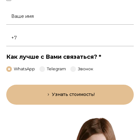
Ваше
имя
Номер
телефона
Как лучше с Вами связаться?
*
WhatsApp
Telegram
Звонок
Узнать стоимость!