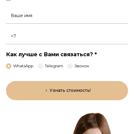
Ваше
имя
Номер
телефона
Как лучше с Вами связаться?
*
WhatsApp
Telegram
Звонок
Узнать стоимость!