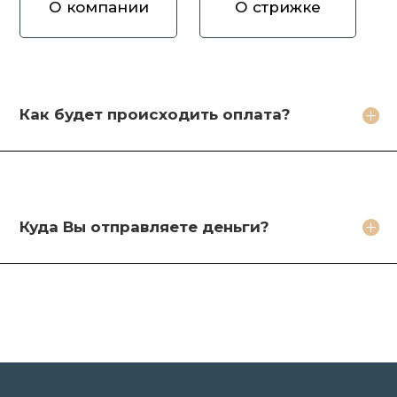
О компании
О стрижке
Как вы оцениваете волосы?
Зачем продавать волосы Вам?
Кто будет стричь мои волосы?
Как будет происходить оплата?
Какое фото необходимо сделать?
Какие бонусы я получу?
Куда Вы отправляете деньги?